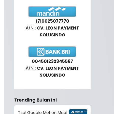
1710025077770
A/N :
CV. LEON PAYMENT
SOLUSINDO
004501232345567
A/N :
CV. LEON PAYMENT
SOLUSINDO
Trending Bulan Ini
Tsel Google Mohon Maaf