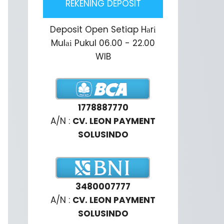
REKENING DEPOSIT
Deposit Open Setiap Hаrі
Mulаі Pukul 06.00 - 22.00
WIB
1778887770
A/N :
CV. LEON PAYMENT
SOLUSINDO
3480007777
A/N :
CV. LEON PAYMENT
SOLUSINDO