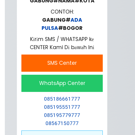
GABUNG#NAMA#KOTA
CONTOH:
GABUNG#
ADA
PULSA
#BOGOR
Kіrіm SMS / WHATSAPP kе
CENTER Kami Dі bаwаh Inі
SMS Center
WhatsApp Center
085186661777
085195551777
085195779777
08567150777