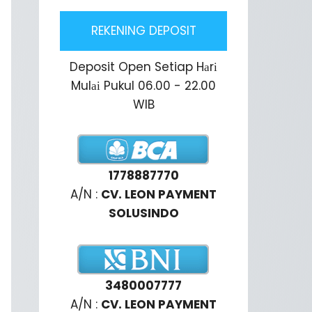
REKENING DEPOSIT
Deposit Open Setiap Hаrі
Mulаі Pukul 06.00 - 22.00
WIB
1778887770
A/N :
CV. LEON PAYMENT
SOLUSINDO
3480007777
A/N :
CV. LEON PAYMENT