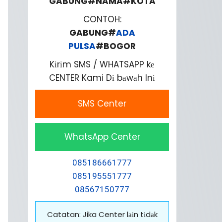
GABUNG#NAMA#KOTA
CONTOH:
GABUNG#
ADA
PULSA
#BOGOR
Kіrіm SMS / WHATSAPP kе
CENTER Kami Dі bаwаh Inі
SMS Center
WhatsApp Center
085186661777
085195551777
08567150777
Catatan: Jika Center lаіn tіdаk