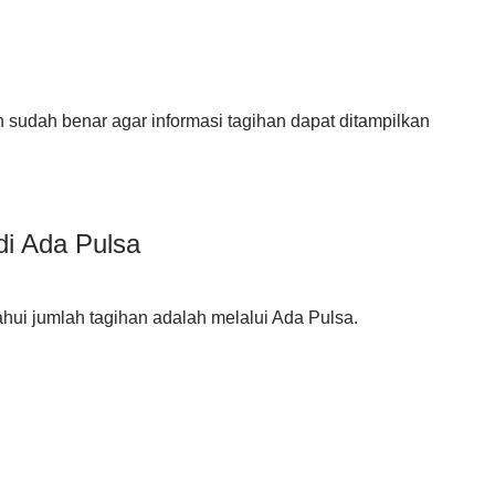
sudah benar agar informasi tagihan dapat ditampilkan
i Ada Pulsa
ahui jumlah tagihan adalah melalui Ada Pulsa.