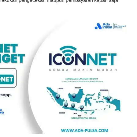
elakukan pengecekan maupun pembayaran kapan saja