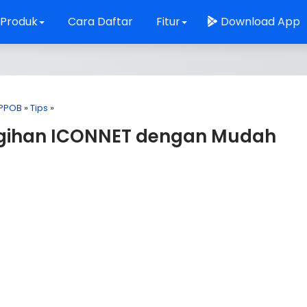
 Produk
Cara Daftar
Fitur
Download App
PPOB
»
Tips
»
agihan ICONNET dengan Mudah