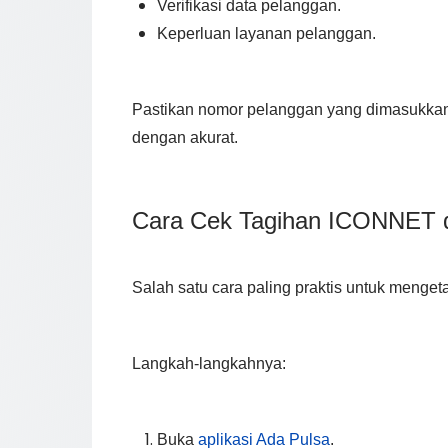
Verifikasi data pelanggan.
Keperluan layanan pelanggan.
Pastikan nomor pelanggan yang dimasukkan 
dengan akurat.
Cara Cek Tagihan ICONNET d
Salah satu cara paling praktis untuk menget
Langkah-langkahnya:
Buka
aplikasi Ada Pulsa
.