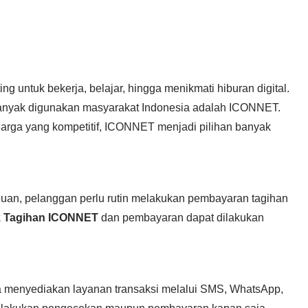
ng untuk bekerja, belajar, hingga menikmati hiburan digital.
banyak digunakan masyarakat Indonesia adalah ICONNET.
 harga yang kompetitif, ICONNET menjadi pilihan banyak
ngguan, pelanggan perlu rutin melakukan pembayaran tagihan
 Tagihan ICONNET
dan pembayaran dapat dilakukan
ga menyediakan layanan transaksi melalui SMS, WhatsApp,