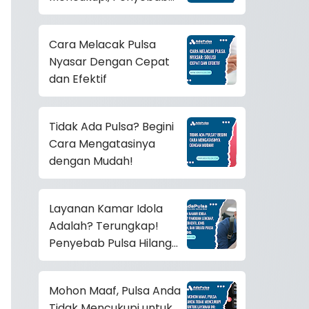
dan Cara Mengatasinya!
Cara Melacak Pulsa
Nyasar Dengan Cepat
dan Efektif
Tidak Ada Pulsa? Begini
Cara Mengatasinya
dengan Mudah!
Layanan Kamar Idola
Adalah? Terungkap!
Penyebab Pulsa Hilang
Mendadak
Mohon Maaf, Pulsa Anda
Tidak Mencukupi untuk