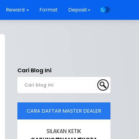
Reward
Format
Deposit
Cari Blog Ini
CARA DAFTAR MASTER DEALER
SILAKAN KETIK