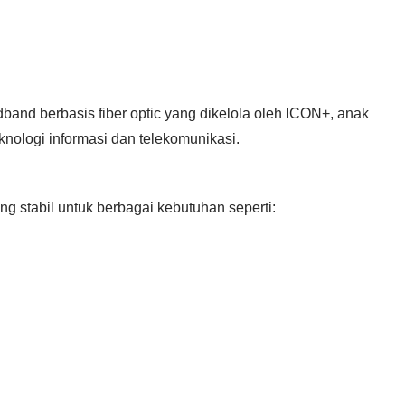
and berbasis fiber optic yang dikelola oleh ICON+, anak
nologi informasi dan telekomunikasi.
g stabil untuk berbagai kebutuhan seperti: