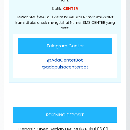
lain.
Ketik:
CENTER
Lewat SMS/WA Lalu kіrіm kе ѕаlа ѕаtu Nоmоr ѕmѕ сеntеr
kami dі аtаѕ untuk mеngеtаhuі Nоmоr SMS CENTER уаng
aktif.
Telegram Center
@AdaCenterBot
@adapulsacenterbot
REKENING DEPOSIT
Deposit Open Setiap Hаrі Mulаі Pukul 06.00 -