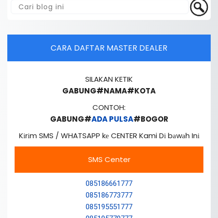
CARA DAFTAR MASTER DEALER
SILAKAN KETIK
GABUNG#NAMA#KOTA
CONTOH:
GABUNG#
ADA PULSA
#BOGOR
Kіrіm SMS / WHATSAPP kе CENTER Kami Dі bаwаh Inі
SMS Center
085186661777
085186773777
085195551777