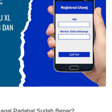
Gagal Padahal Sudah Benar?