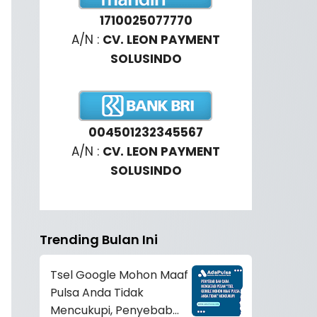
1710025077770
A/N :
CV. LEON PAYMENT
SOLUSINDO
004501232345567
A/N :
CV. LEON PAYMENT
SOLUSINDO
Trending Bulan Ini
Tsel Google Mohon Maaf
Pulsa Anda Tidak
Mencukupi, Penyebab