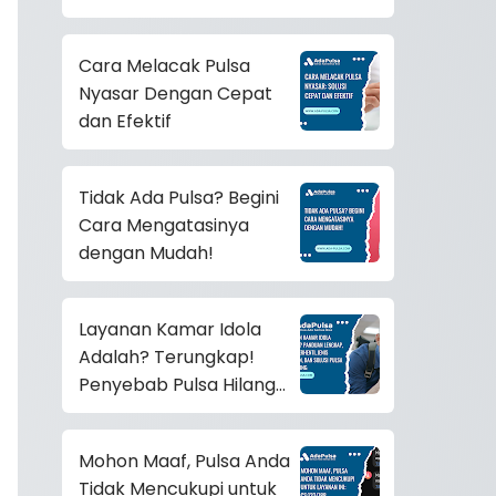
dan Cara Mengatasinya!
Cara Melacak Pulsa
Nyasar Dengan Cepat
dan Efektif
Tidak Ada Pulsa? Begini
Cara Mengatasinya
dengan Mudah!
Layanan Kamar Idola
Adalah? Terungkap!
Penyebab Pulsa Hilang
Mendadak
Mohon Maaf, Pulsa Anda
Tidak Mencukupi untuk