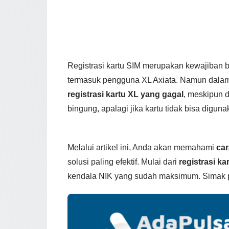
Registrasi kartu SIM merupakan kewajiban b
termasuk pengguna XL Axiata. Namun dalam
registrasi kartu XL yang gagal
, meskipun d
bingung, apalagi jika kartu tidak bisa digun
Melalui artikel ini, Anda akan memahami
car
solusi paling efektif. Mulai dari
registrasi ka
kendala NIK yang sudah maksimum. Simak p