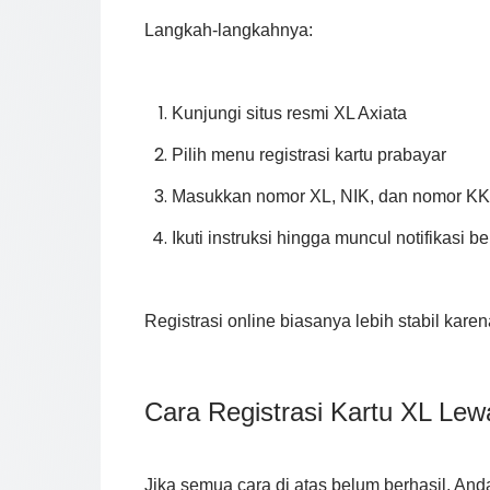
Langkah-langkahnya:
Kunjungi situs resmi XL Axiata
Pilih menu registrasi kartu prabayar
Masukkan nomor XL, NIK, dan nomor KK
Ikuti instruksi hingga muncul notifikasi be
Registrasi online biasanya lebih stabil kar
Cara Registrasi Kartu XL Lew
Jika semua cara di atas belum berhasil, A