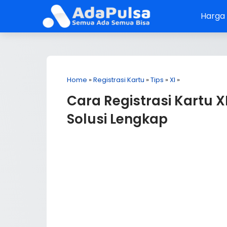
Harga
Home
»
Registrasi Kartu
»
Tips
»
Xl
»
Cara Registrasi Kartu 
Solusi Lengkap