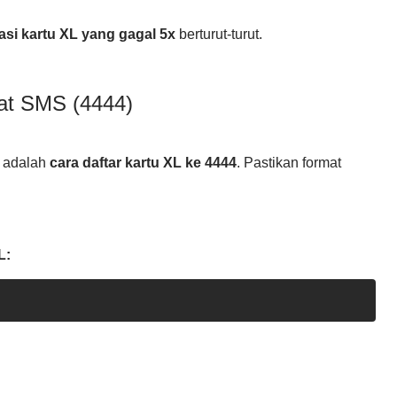
rasi kartu XL yang gagal 5x
berturut-turut.
wat SMS (4444)
 adalah
cara daftar kartu XL ke 4444
. Pastikan format
L: