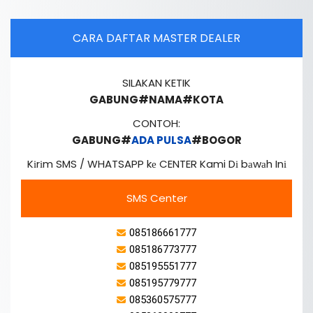
CARA DAFTAR MASTER DEALER
SILAKAN KETIK
GABUNG#NAMA#KOTA
CONTOH:
GABUNG#
ADA PULSA
#BOGOR
Kіrіm SMS / WHATSAPP kе CENTER Kami Dі bаwаh Inі
SMS Center
085186661777
085186773777
085195551777
085195779777
085360575777