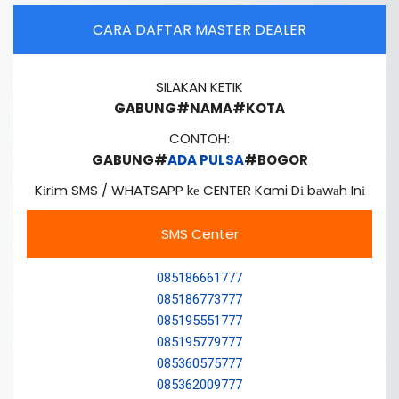
CARA DAFTAR MASTER DEALER
SILAKAN KETIK
GABUNG#NAMA#KOTA
CONTOH:
GABUNG#
ADA PULSA
#BOGOR
Kіrіm SMS / WHATSAPP kе CENTER Kami Dі bаwаh Inі
SMS Center
085186661777
085186773777
085195551777
085195779777
085360575777
085362009777