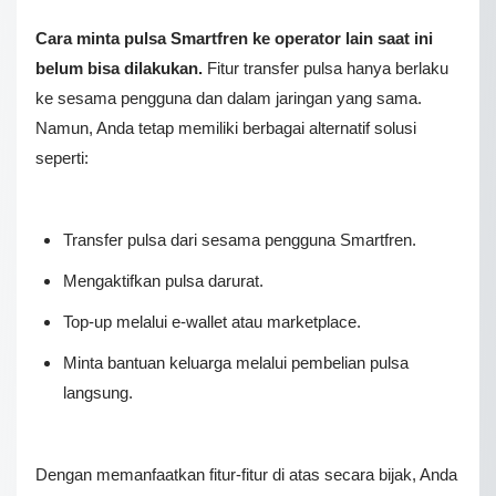
Cara minta pulsa Smartfren ke operator lain saat ini
belum bisa dilakukan.
Fіtur trаnѕfеr pulsa hаnуа bеrlаku
kе ѕеѕаmа реnggunа dаn dаlаm jаrіngаn уаng sama.
Namun, Anda tetap memiliki berbagai alternatif solusi
seperti:
Transfer pulsa dari sesama pengguna Smartfren.
Mengaktifkan pulsa darurat.
Top-up melalui e-wallet atau marketplace.
Minta bantuan keluarga melalui pembelian pulsa
langsung.
Dengan memanfaatkan fitur-fitur di atas secara bijak, Anda