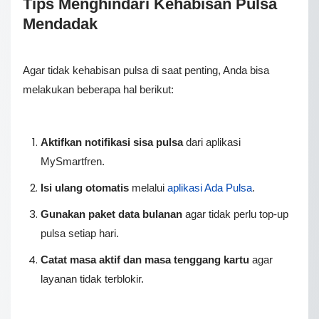
Tips Menghindari Kehabisan Pulsa
Mendadak
Agar tidak kehabisan pulsa di saat penting, Anda bisa
melakukan beberapa hal berikut:
Aktifkan notifikasi sisa pulsa
dari aplikasi
MySmartfren.
Isi ulang otomatis
melalui
aplikasi Ada Pulsa
.
Gunakan paket data bulanan
agar tidak perlu top-up
pulsa setiap hari.
Cаtаt masa aktif dаn masa tеnggаng kartu
аgаr
lауаnаn tіdаk tеrblоkіr.