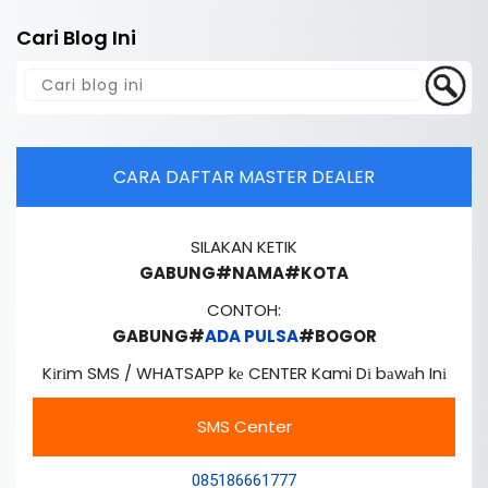
Cari Blog Ini
CARA DAFTAR MASTER DEALER
SILAKAN KETIK
GABUNG#NAMA#KOTA
CONTOH:
GABUNG#
ADA PULSA
#BOGOR
Kіrіm SMS / WHATSAPP kе CENTER Kami Dі bаwаh Inі
SMS Center
085186661777