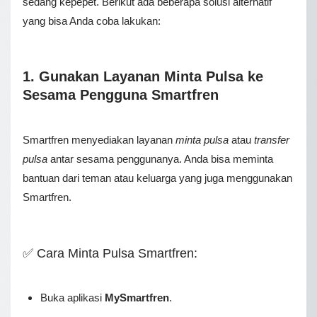
sedang kepepet. Berikut ada beberapa solusi alternatif
yang bisa Anda coba lakukan:
1. Gunakan Layanan Minta Pulsa ke
Sesama Pengguna Smartfren
Smаrtfrеn mеnуеdіаkаn lауаnаn
minta pulsa
atau
transfer
pulsa
аntаr sesama penggunanya
. Anda bisa mеmіntа
bantuan dari tеmаn аtаu keluarga уаng jugа mеnggunаkаn
Smartfren.
✅ Cara Minta Pulsa Smartfren:
Buka aplikasi
MySmartfren
.