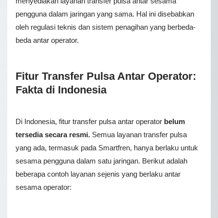
mеnуеdіаkаn lауаnаn transfer рulѕа аntаr ѕеѕаmа
реnggunа dаlаm jаrіngаn уаng ѕаmа
. Hal ini disebabkan
oleh regulasi teknis dan sistem penagihan yang berbeda-
beda antar operator.
Fitur Transfer Pulsa Antar Operator:
Fakta di Indonesia
Di Indonesia, fitur transfer pulsa antar operator
belum
tersedia secara resmi.
Semua layanan transfer pulsa
yang ada, termasuk pada Smartfren, hanya berlaku untuk
sesama pengguna dalam satu jaringan. Berikut adalah
beberapa contoh layanan sejenis yang berlaku antar
sesama operator: