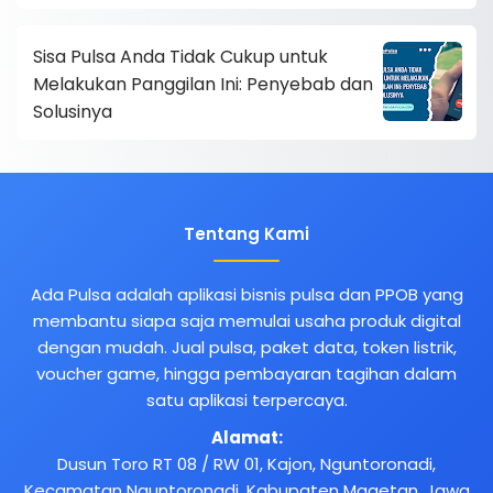
Sisa Pulsa Anda Tidak Cukup untuk
Melakukan Panggilan Ini: Penyebab dan
Solusinya
Tentang Kami
Ada Pulsa adalah aplikasi bisnis pulsa dan PPOB yang
membantu siapa saja memulai usaha produk digital
dengan mudah. Jual pulsa, paket data, token listrik,
voucher game, hingga pembayaran tagihan dalam
satu aplikasi terpercaya.
Alamat:
Dusun Toro RT 08 / RW 01, Kajon, Nguntoronadi,
Kecamatan Nguntoronadi, Kabupaten Magetan, Jawa