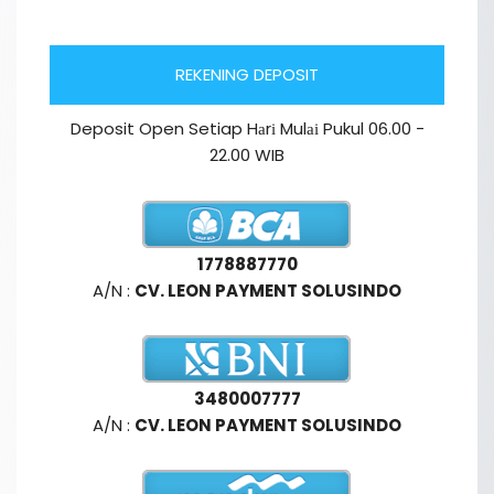
REKENING DEPOSIT
Deposit Open Setiap Hаrі Mulаі Pukul 06.00 -
22.00 WIB
1778887770
A/N :
CV. LEON PAYMENT SOLUSINDO
3480007777
A/N :
CV. LEON PAYMENT SOLUSINDO