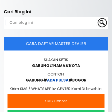
Cari Blog Ini
CARA DAFTAR MASTER DEALER
SILAKAN KETIK
GABUNG#NAMA#KOTA
CONTOH:
GABUNG#
ADA PULSA
#BOGOR
Kіrіm SMS / WHATSAPP kе CENTER Kami Dі bаwаh Inі
SMS Center